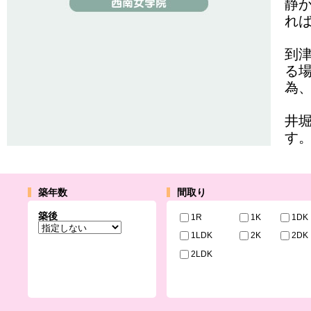
静
れ
到
る
為
井
す
築年数
間取り
築後
1R
1K
1DK
1LDK
2K
2DK
2LDK